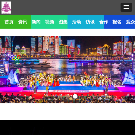
首页
资讯
新闻
视频
图集
活动
访谈
合作
报名
观