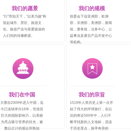
我们的愿景
我们的规模
“行”而知天下，“以美为媒”构
组委会下设亚洲部，欧洲
筑起城市、景区、旅游文
部，非洲部，美洲部，新闻
化、旅游产业与喜爱旅游的
组，赛务组，法务中心，公
人们间的传播桥梁。
益事业及赛后产
品开发中心
等机构。
我们在中国
我们的宗旨
大赛自2009年进入中国，迄
1519年人类历史上第一次开
今已连续举办16年，凭借其
始了伟大的环球旅行，在以
巨大的国际影响力，以美丽
后的将近500年中，人们不
为亮点吸引世界的目光，被
断寻找新的人文地标，流连
数以亿计的观众所熟知
于历史景点，探寻奇异的