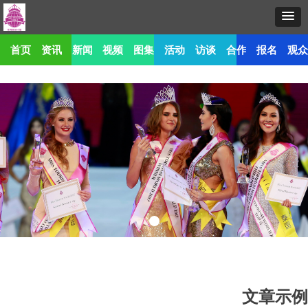
首页
资讯
新闻
视频
图集
活动
访谈
合作
报名
观
文章示例