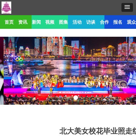
首页
资讯
新闻
视频
图集
活动
访谈
合作
报名
观
北大美女校花毕业照走