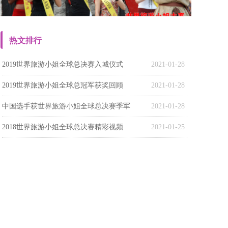
热文排行
2019世界旅游小姐全球总决赛入城仪式
2021-01-28
2019世界旅游小姐全球总冠军获奖回顾
2021-01-28
中国选手获世界旅游小姐全球总决赛季军
2021-01-28
2018世界旅游小姐全球总决赛精彩视频
2021-01-25