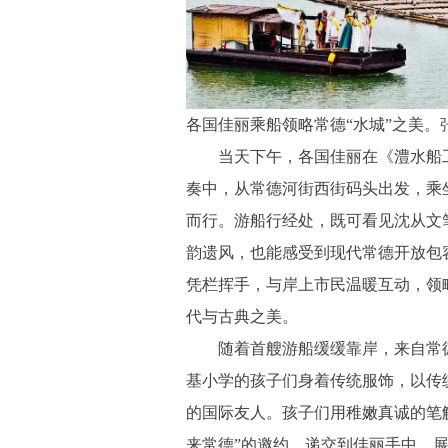
各国佳丽乘船领略常德“水城”之美。
当天下午，各国佳丽在《澧水船工
奏中，从常德河街西街码头出发，乘
而行。游船行经处，既可看见沈从文笔
韵遗风，也能感受到现代常德开放包
凭栏挥手，与岸上市民温暖互动，领略
代与古典之美。
随着首艘游船缓缓靠岸，来自常德
基小学的孩子们身着传统服饰，以传
的国际友人。孩子们用稚嫩真诚的笔
来常德”的邀约，递交到佳丽手中，展