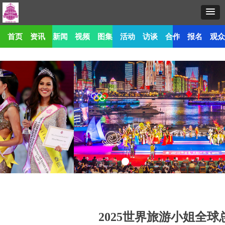
首页
资讯
新闻
视频
图集
活动
访谈
合作
报名
观
2025世界旅游小姐全