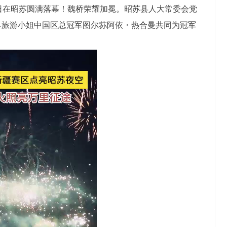
0日在昭苏圆满落幕！魏桥荣耀加冕。昭苏县人大常委会党
世界旅游小姐中国区总冠军图尔荪阿依・热合曼共同为冠军